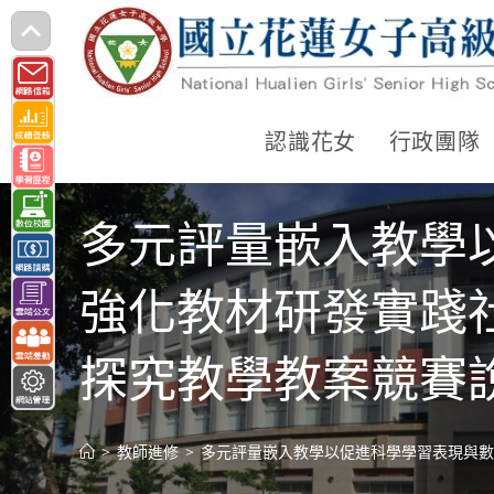
跳
轉
至
主
認識花女
行政團隊
要
內
多元評量嵌入教學
容
強化教材研發實踐
探究教學教案競賽
>
教師進修
>
多元評量嵌入教學以促進科學學習表現與數