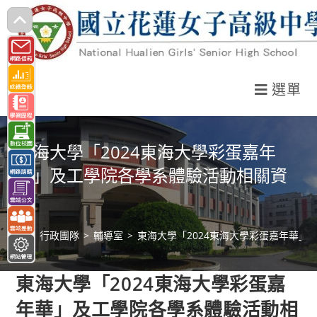
跳
轉
至
主
選單
要
內
容
東海大學「2024東海大學彩蛋嘉年
華」及工學院各學系體驗活動相關資
訊
>
行政團隊
>
輔導室
>
東海大學「2024東海大學彩蛋嘉年華」
東海大學「2024東海大學彩蛋嘉
年華」及工學院各學系體驗活動相