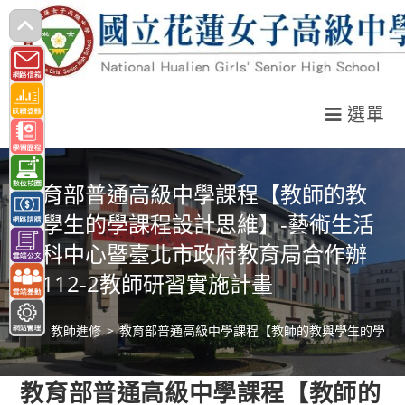
跳
轉
至
主
選單
要
內
容
教育部普通高級中學課程【教師的教
與學生的學課程設計思維】-藝術生活
學科中心暨臺北市政府教育局合作辦
理112-2教師研習實施計畫
>
教師進修
>
教育部普通高級中學課程【教師的教與學生的學課程
教育部普通高級中學課程【教師的