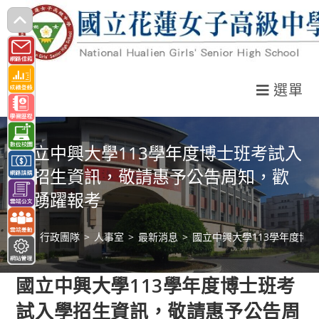
跳
轉
至
主
選單
要
內
容
國立中興大學113學年度博士班考試入
學招生資訊，敬請惠予公告周知，歡
迎踴躍報考
>
行政團隊
>
人事室
>
最新消息
>
國立中興大學113學年度博
國立中興大學113學年度博士班考
試入學招生資訊，敬請惠予公告周