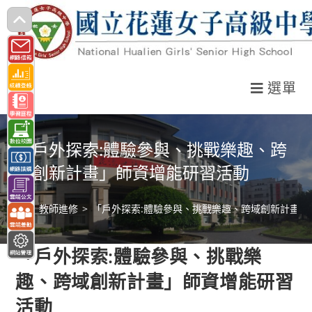
跳
轉
至
主
選單
要
內
容
「戶外探索:體驗參與、挑戰樂趣、跨
域創新計畫」師資增能研習活動
>
教師進修
>
「戶外探索:體驗參與、挑戰樂趣、跨域創新計畫」
「戶外探索:體驗參與、挑戰樂
趣、跨域創新計畫」師資增能研習
活動