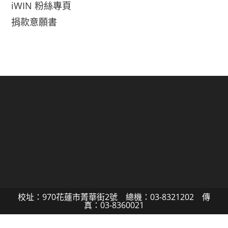
iWIN 粉絲專頁
捐款意願書
校址：970花蓮市菁華街2號 總機：03-8321202 傳
真：03-8360021