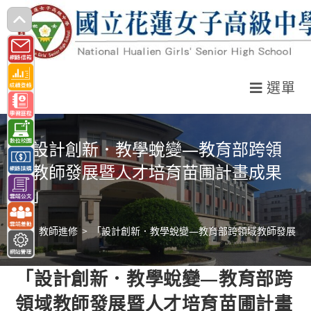
跳
轉
至
主
選單
要
內
容
「設計創新．教學蛻變—教育部跨領
域教師發展暨人才培育苗圃計畫成果
展」
>
教師進修
>
「設計創新．教學蛻變—教育部跨領域教師發展暨
「設計創新．教學蛻變—教育部跨
領域教師發展暨人才培育苗圃計畫