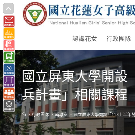
跳
轉
至
主
認識花女
行政團隊
要
內
容
國立屏東大學開設
兵計畫」相關課程
>
行政團隊
>
輔導室
>
國立屏東大學開設「113上半年