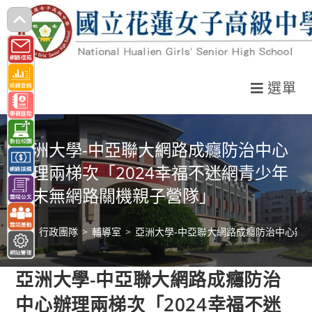
跳
轉
至
主
選單
要
內
容
亞洲大學-中亞聯大網路成癮防治中心
辦理兩梯次「2024幸福不迷網青少年
週末無網路關機親子營隊」
>
行政團隊
>
輔導室
>
亞洲大學-中亞聯大網路成癮防治中心辦理
亞洲大學-中亞聯大網路成癮防治
中心辦理兩梯次「2024幸福不迷