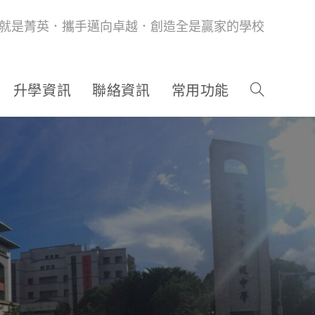
就是菁英．攜手邁向卓越．創造全是贏家的學校
升學資訊
聯絡資訊
常用功能