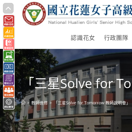
跳
轉
至
主
認識花女
行政團隊
要
內
容
「三星Solve for
>
教師進修
>
「三星Solve for Tomorrow 教師說明會」