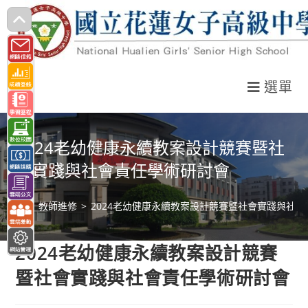
跳
轉
至
主
選單
要
內
容
2024老幼健康永續教案設計競賽暨社
會實踐與社會責任學術研討會
>
教師進修
>
2024老幼健康永續教案設計競賽暨社會實踐與社
2024老幼健康永續教案設計競賽
暨社會實踐與社會責任學術研討會