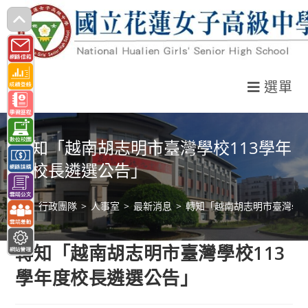
跳
轉
至
主
選單
要
內
容
轉知「越南胡志明市臺灣學校113學年
度校長遴選公告」
>
行政團隊
>
人事室
>
最新消息
>
轉知「越南胡志明市臺灣學校
轉知「越南胡志明市臺灣學校113
學年度校長遴選公告」