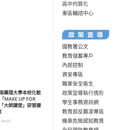
高中均質化
東區輔諮中心
國教署公文
教育儲蓄專戶
內部控制
資安專區
職業安全衛生
政策宣導執行情形
南藥理大學本校化粧
AKE UP FOR
學生事務資訊網
」合辦「大師講堂」研習課
教育部反霸凌專區
程
機車危險感知教育
-09-07
全民國防教育網