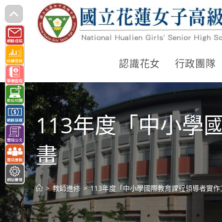
跳
轉
至
主
認識花女
行政團隊
要
內
容
113年度「中小
畫
>
教師進修
>
113年度「中小學國際教育課程領導者實