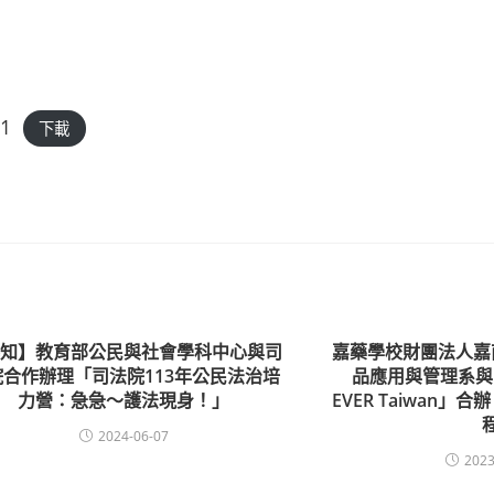
h1
下載
轉知】教育部公民與社會學科中心與司
嘉藥學校財團法人嘉
院合作辦理「司法院113年公民法治培
品應用與管理系與「M
力營：急急～護法現身！」
EVER Taiwan
2024-06-07
2023