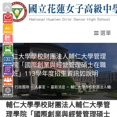
跳
轉
至
主
選單
要
內
容
輔仁大學學校財團法人輔仁大學管理
學院「國際創業與經營管理碩士在職
專班」113學年度招生資訊如說明
>
行政團隊
>
人事室
>
最新消息
>
輔仁大學學校財團法人輔仁大
輔仁大學學校財團法人輔仁大學管
理學院「國際創業與經營管理碩士