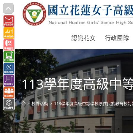
跳
轉
至
主
認識花女
行政團隊
要
內
容
113學年度高級
>
校外活動
>
113學年度高級中等學校原住民族教育校