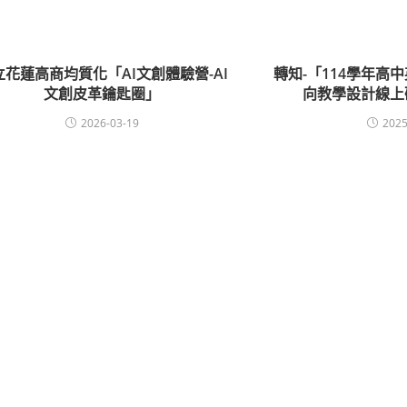
立花蓮高商均質化「AI文創體驗營-AI
轉知-「114學年高
文創皮革鑰匙圈」
向教學設計線上
2026-03-19
2025