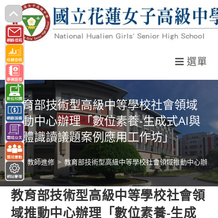
跳
轉
至
主
選單
要
內
容
教育部技術型高級中等學校社會領域
推動中心辦理「數位素養-生成式AI與
媒體識讀議題案例應用工作坊」
>
教師進修
>
教育部技術型高級中等學校社會領域推動中心辦理「
教育部技術型高級中等學校社會領
域推動中心辦理「數位素養-生成