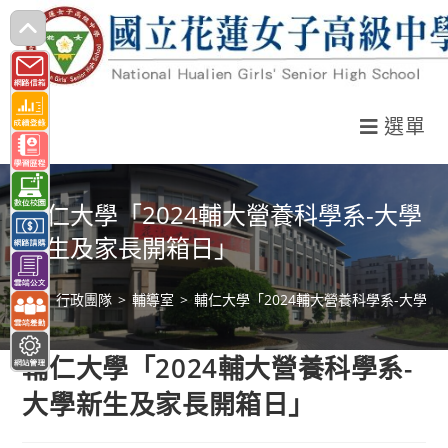
跳
轉
至
主
選單
要
內
容
輔仁大學「2024輔大營養科學系-大學
新生及家長開箱日」
>
行政團隊
>
輔導室
>
輔仁大學「2024輔大營養科學系-大學
輔仁大學「2024輔大營養科學系-
大學新生及家長開箱日」