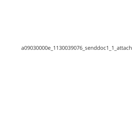
a09030000e_1130039076_senddoc1_1_attac