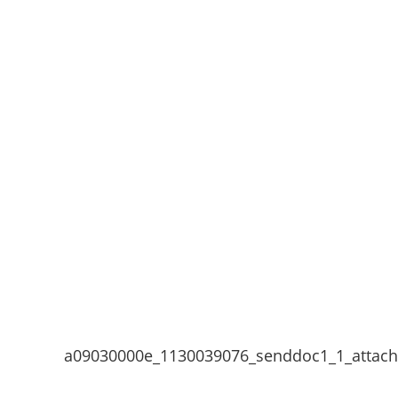
a09030000e_1130039076_senddoc1_1_attac