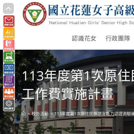
跳
轉
至
主
認識花女
行政團隊
要
內
容
113年度第1次原
工作費實施計畫
>
校外活動
>
113年度第1次原住民族語言能力認證測