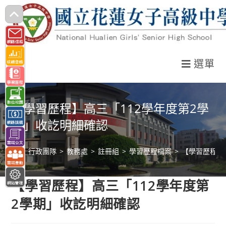
跳
轉
至
主
選單
要
內
容
【學習歷程】高三「112學年度第2學
期」收訖明細確認
>
行政團隊
>
教務處
>
註冊組
>
學習歷程檔案
>
【學習歷程】
【學習歷程】高三「112學年度第
2學期」收訖明細確認