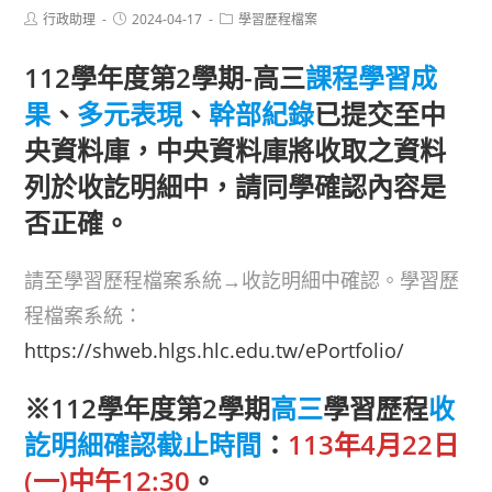
Post
Post
Post
行政助理
2024-04-17
學習歷程檔案
author:
published:
category:
112學年度第2學期-高三
課程學習成
果
、
多元表現
、
幹部紀錄
已提交至中
央資料庫，中央資料庫將收取之資料
列於收訖明細中，請同學確認內容是
否正確。
請至學習歷程檔案系統→收訖明細中確認。學習歷
程檔案系統：
https://shweb.hlgs.hlc.edu.tw/ePortfolio/
※112學年度第2學期
高三
學習歷程
收
訖明細確認截止時間
：
113年4月22日
(一)中午12:30
。