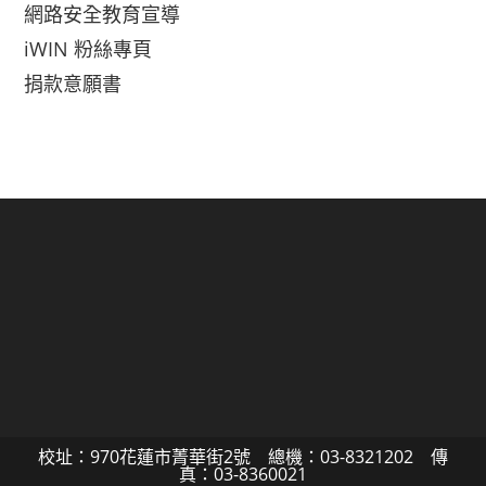
網路安全教育宣導
iWIN 粉絲專頁
捐款意願書
校址：970花蓮市菁華街2號 總機：03-8321202 傳
真：03-8360021