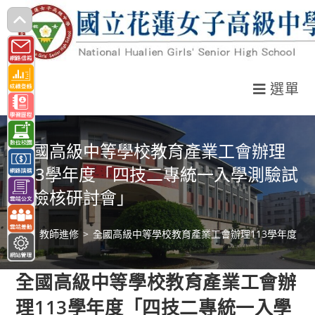
跳
轉
至
主
選單
要
內
容
全國高級中等學校教育產業工會辦理
113學年度「四技二專統一入學測驗試
題檢核研討會」
>
教師進修
>
全國高級中等學校教育產業工會辦理113學年度「
全國高級中等學校教育產業工會辦
理113學年度「四技二專統一入學