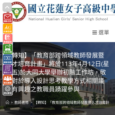
跳
轉
至
主
選單
要
內
容
【轉知】「教育部跨領域教師發展暨
人才培育計畫」將於113年4月12日(星
期五)於大同大學舉辦初階工作坊，敬
邀對於導入設計思考教學方式相關議
題有興趣之教職員踴躍參與
>
教師進修
>
【轉知】「教育部跨領域教師發展暨人才培育計畫」