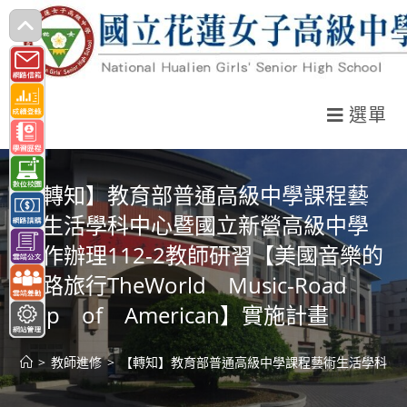
跳
轉
至
主
選單
要
內
容
【轉知】教育部普通高級中學課程藝
術生活學科中心暨國立新營高級中學
合作辦理112-2教師研習【美國音樂的
公路旅行TheWorld Music-Road
Trip of American】實施計畫
>
教師進修
>
【轉知】教育部普通高級中學課程藝術生活學科中心暨國立新