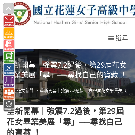
跳
轉
至
主
選單
要
內
容
重新開幕｜強震7.2過後，第29屆花女
畢業美展「尋」──尋找自己的寶藏 ！
>
花女新聞
>
重新開幕｜強震7.2過後，第29屆花女畢業美展「尋
重新開幕｜強震7.2過後，第29屆
花女畢業美展「尋」──尋找自己
的寶藏 ！