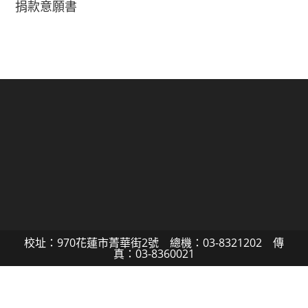
捐款意願書
校址：970花蓮市菁華街2號 總機：03-8321202 傳
真：03-8360021