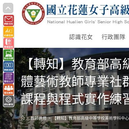
跳
轉
至
主
認識花女
行政團隊
要
內
【轉知】教育部高
容
體藝術教師專業社
課程與程式實作練
>
教師進修
>
【轉知】教育部高級中等學校美術學科中心