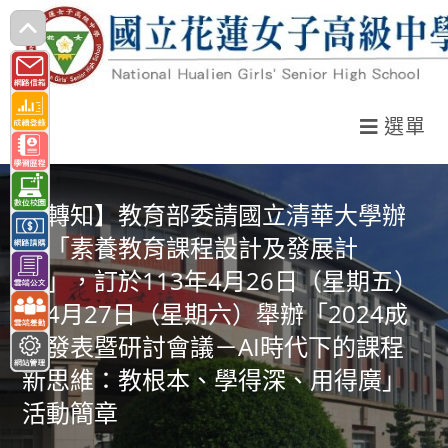
跳
轉
至
主
選單
要
內
容
【轉知】教育部委請國立清華大學辦
理「素養教育課程設計及發展計
畫」，訂於113年4月26日（星期五）
至4月27日（星期六）舉辦「2024成
果發表暨研討會議－AI時代下的課程
新思維：教根本、學得深、用得廣」
活動簡章