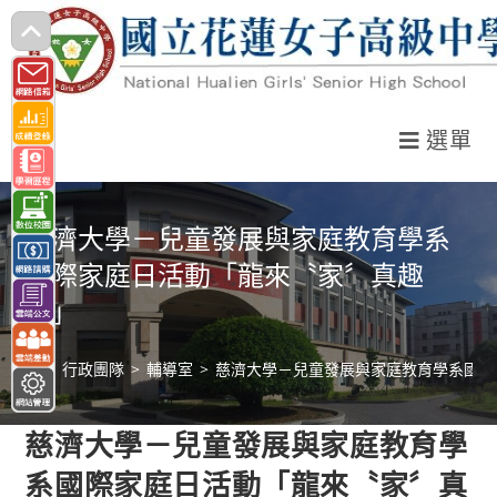
跳
轉
至
主
選單
要
內
容
慈濟大學－兒童發展與家庭教育學系
國際家庭日活動「龍來〝家〞真趣
味」
>
行政團隊
>
輔導室
>
慈濟大學－兒童發展與家庭教育學系國際
慈濟大學－兒童發展與家庭教育學
系國際家庭日活動「龍來〝家〞真