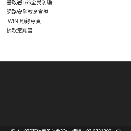
警政署165全民防騙
網路安全教育宣導
iWIN 粉絲專頁
捐款意願書
校址：970花蓮市菁華街2號 總機：03-8321202 傳