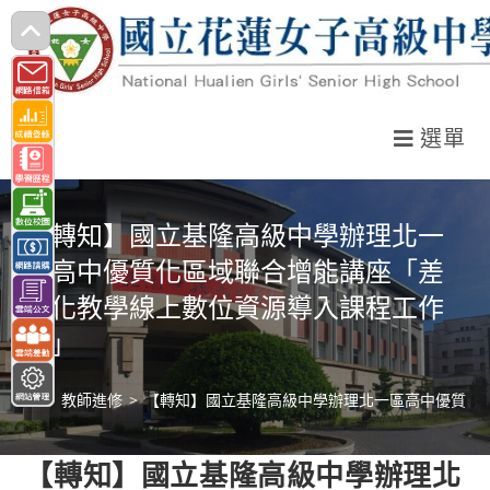
跳
轉
至
主
選單
要
內
容
【轉知】國立基隆高級中學辦理北一
區高中優質化區域聯合增能講座「差
異化教學線上數位資源導入課程工作
坊」
>
教師進修
>
【轉知】國立基隆高級中學辦理北一區高中優質化
【轉知】國立基隆高級中學辦理北