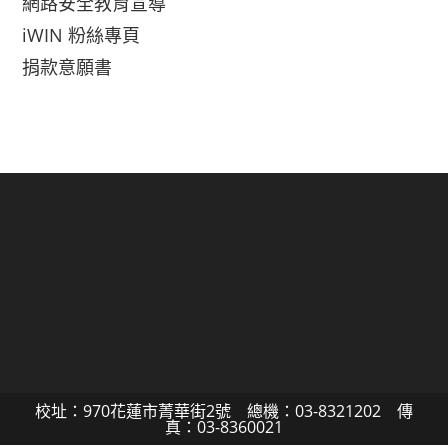
網路安全教育宣導
iWIN 粉絲專頁
捐款意願書
校址：970花蓮市菁華街2號 總機：03-8321202 傳
真：03-8360021