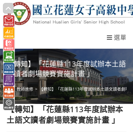
跳
轉
至
主
選單
要
內
容
【轉知】「花蓮縣113年度試辦本土語
文讀者劇場競賽實施計畫 」
>
教師進修
>
【轉知】「花蓮縣113年度試辦本土語文讀者劇場競
【轉知】「花蓮縣113年度試辦本
土語文讀者劇場競賽實施計畫 」