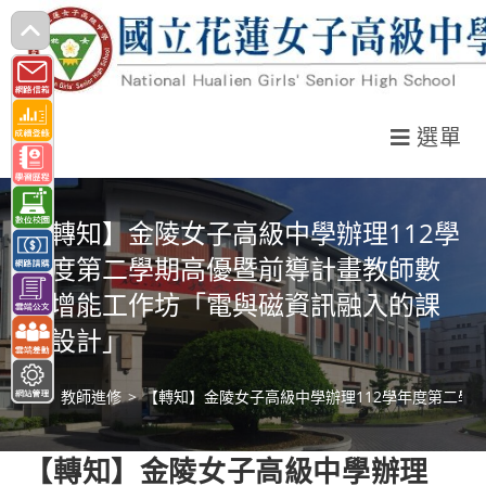
跳
轉
至
主
選單
要
內
容
【轉知】金陵女子高級中學辦理112學
年度第二學期高優暨前導計畫教師數
位增能工作坊「電與磁資訊融入的課
程設計」
>
教師進修
>
【轉知】金陵女子高級中學辦理112學年度第二學
【轉知】金陵女子高級中學辦理