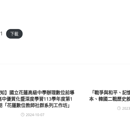
h1
下載
轉知】國立花蓮高級中學辦理數位前導
「戰爭與和平、記
高中優質化暨深度學習113學年度第1
本、韓國二戰歷史敘
期「花蓮數位教師社群系列工作坊」
2023
2024-10-07