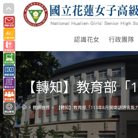
跳
轉
至
主
認識花女
行政團隊
要
內
容
【轉知】教育部「1
>
教師進修
>
【轉知】教育部「113年8月閩南語語言能