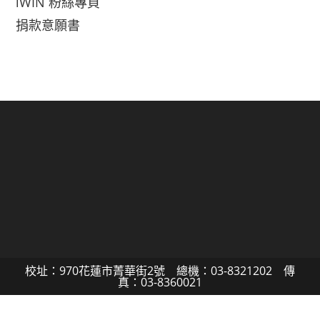
iWIN 粉絲專頁
捐款意願書
校址：970花蓮市菁華街2號 總機：03-8321202 傳
真：03-8360021