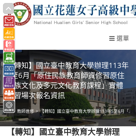
跳
轉
至
主
選單
要
內
容
【轉知】國立臺中教育大學辦理113年
5至6月「原住民族教育師資修習原住
民族文化及多元文化教育課程」實體
研習場次報名資訊
>
教師進修
>
【轉知】國立臺中教育大學辦理113年5至6月「
【轉知】國立臺中教育大學辦理