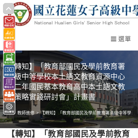
跳
轉
至
主
選單
要
內
容
【轉知】「教育部國民及學前教育署
高級中等學校本土語文教育資源中心
十二年國民基本教育高中本土語文教
學策略實踐研討會」計畫書
>
教師進修
>
【轉知】「教育部國民及學前教育署高級中等學校
【轉知】「教育部國民及學前教育