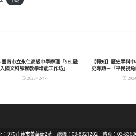
下載
-臺南市立永仁高級中學辦理「SEL融
【轉知】歷史學科中
入國文科課程教學增能工作坊」
史專題－「平民視角
2025-12-17
2024
：970花蓮市菁華街2號 總機：03-8321202 傳真：03-8360