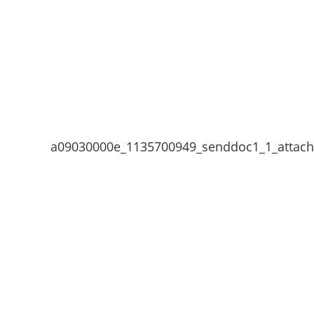
a09030000e_1135700949_senddoc1_1_attac