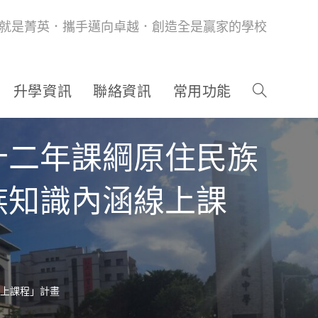
就是菁英．攜手邁向卓越．創造全是贏家的學校
升學資訊
聯絡資訊
常用功能
十二年課綱原住民族
族知識內涵線上課
上課程」計畫