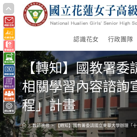
跳
轉
至
主
認識花女
行政團隊
要
內
【轉知】國教署委
容
相關學習內容諮詢
程」計畫
>
教師進修
>
【轉知】國教署委請國立東華大學辦理「十