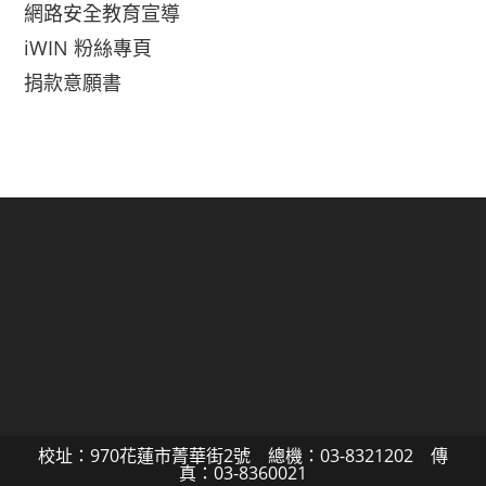
網路安全教育宣導
iWIN 粉絲專頁
捐款意願書
校址：970花蓮市菁華街2號 總機：03-8321202 傳
真：03-8360021