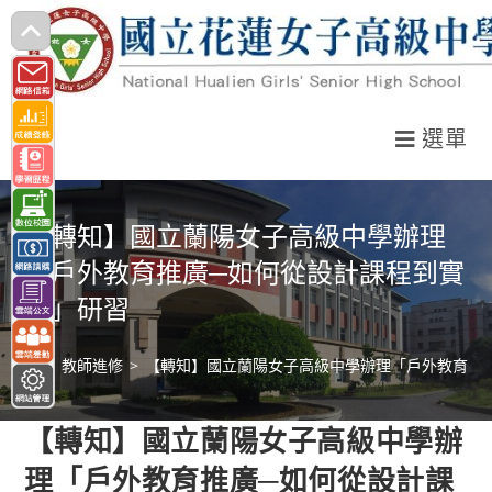
跳
轉
至
主
選單
要
內
容
【轉知】國立蘭陽女子高級中學辦理
「戶外教育推廣─如何從設計課程到實
施」研習
>
教師進修
>
【轉知】國立蘭陽女子高級中學辦理「戶外教育推
【轉知】國立蘭陽女子高級中學辦
理「戶外教育推廣─如何從設計課