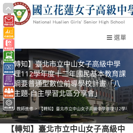
跳
轉
至
主
選單
要
內
容
【轉知】臺北市立中山女子高級中學
辦理112學年度十二年國民基本教育課
程綱要普通型數位前導學校計畫「八
大主題-自主學習北區分享會」
>
教師進修
>
【轉知】臺北市立中山女子高級中學辦理112學年
【轉知】臺北市立中山女子高級中