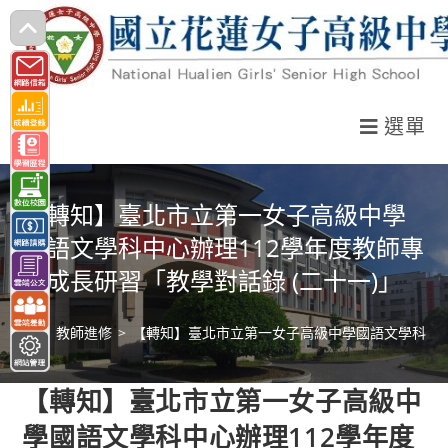
跳
轉
至
主
選單
要
內
容
【轉知】臺北市立第一女子高級中學
國語文學科中心辦理112學年度教師專
業成長研習「教學對話錄 (二十一)」
>
教師進修
>
【轉知】臺北市立第一女子高級中學國語文學科中心辦
【轉知】臺北市立第一女子高級中
學國語文學科中心辦理112學年度