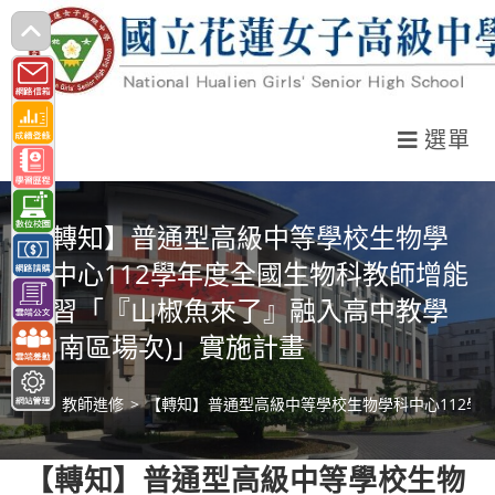
跳
轉
至
主
選單
要
內
容
【轉知】普通型高級中等學校生物學
科中心112學年度全國生物科教師增能
研習「『山椒魚來了』融入高中教學
(中南區場次)」實施計畫
>
教師進修
>
【轉知】普通型高級中等學校生物學科中心112學
【轉知】普通型高級中等學校生物