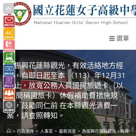
跳
轉
至
主
選單
要
內
容
為振興花蓮縣觀光，有效活絡地方經
濟，自即日起至本 （113）年12月31
日止，放寬公務人員國民旅遊卡（以
下 簡稱國旅卡）休假補助費措施規
定，鼓勵同仁前 在本縣觀光消費一
案，請查照轉知。
>
行政團隊
>
人事室
>
最新消息
>
為振興花蓮縣觀光，有效活絡