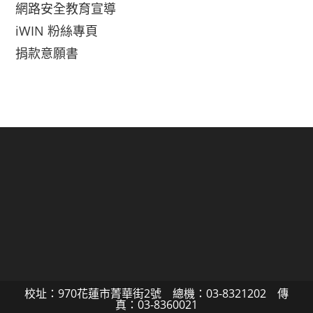
網路安全教育宣導
iWIN 粉絲專頁
捐款意願書
校址：970花蓮市菁華街2號 總機：03-8321202 傳
真：03-8360021