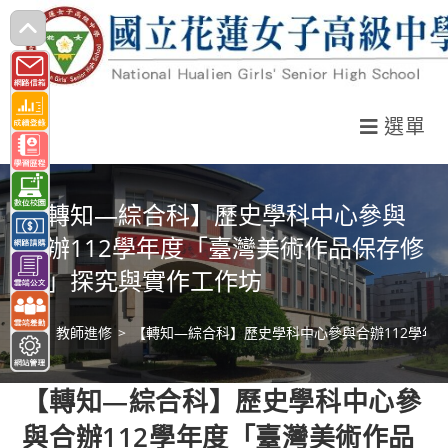
跳
轉
至
主
選單
要
內
容
【轉知—綜合科】歷史學科中心參與
合辦112學年度「臺灣美術作品保存修
護」探究與實作工作坊
>
教師進修
>
【轉知—綜合科】歷史學科中心參與合辦112學年
【轉知—綜合科】歷史學科中心參
與合辦112學年度「臺灣美術作品