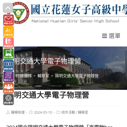
跳
轉
至
主
選單
要
內
容
陽明交通大學電子物理營
>
行政團隊
>
輔導室
>
陽明交通大學電子物理營
陽明交通大學電子物理營
Post
Post
Post
輔導助理
2024-05-10
校外活動
/
輔導室
author:
published:
category: