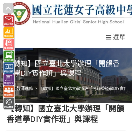
跳
轉
至
主
選單
要
內
容
【轉知】國立臺北大學辦理「開韻香
道學DIY實作班」與課程
>
教師進修
>
【轉知】國立臺北大學辦理「開韻香道學DIY實作
【轉知】國立臺北大學辦理「開韻
香道學DIY實作班」與課程