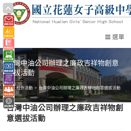
跳
轉
至
主
選單
要
內
容
台灣中油公司辦理之廉政吉祥物創意
選拔活動
>
校外活動
>
台灣中油公司辦理之廉政吉祥物創意選拔活動
台灣中油公司辦理之廉政吉祥物創
意選拔活動