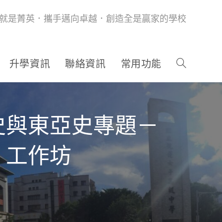
就是菁英．攜手邁向卓越．創造全是贏家的學校
升學資訊
聯絡資訊
常用功能
史與東亞史專題－
」工作坊