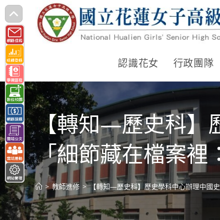
跳
轉
至
主
認識花女
行政團隊
要
內
容
【轉知—歷史科】
「細節藏在檔案裡
>
教師進修
>
【轉知—歷史科】歷史學科中心辦理中國史