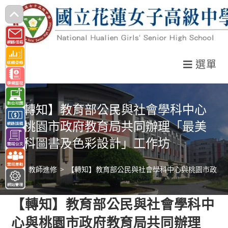
跳
轉
至
主
選單
要
內
容
【轉知】教育部公民與社會學科中心
與桃園市政府教育局共同辦理「最美
教科圖書及色彩設計」工作坊
>
教師進修
>
【轉知】教育部公民與社會學科中心與桃園市政府
【轉知】教育部公民與社會學科中
心與桃園市政府教育局共同辦理