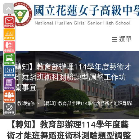
跳
轉
至
主
選單
要
內
容
【轉知】教育部辦理114學年度藝術才
能班舞蹈班術科測驗題型調整工作坊
相關事宜
>
教師進修
>
【轉知】教育部辦理114學年度藝術才能班舞蹈班
【轉知】教育部辦理114學年度藝
術才能班舞蹈班術科測驗題型調整