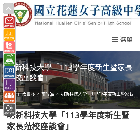
跳
轉
至
主
選單
要
內
容
明新科技大學「113學年度新生暨家長
蒞校座談會」
>
行政團隊
>
輔導室
>
明新科技大學「113學年度新生暨家長蒞
明新科技大學「113學年度新生暨
家長蒞校座談會」