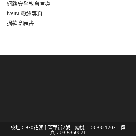
網路安全教育宣導
iWIN 粉絲專頁
捐款意願書
校址：970花蓮市菁華街2號 總機：03-8321202 傳
真：03-8360021