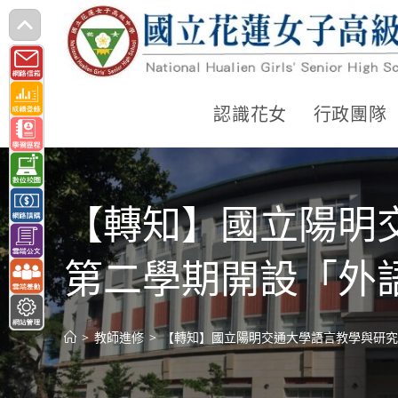
跳
轉
至
主
認識花女
行政團隊
要
內
容
【轉知】國立陽明
第二學期開設「外語
>
教師進修
>
【轉知】國立陽明交通大學語言教學與研究中