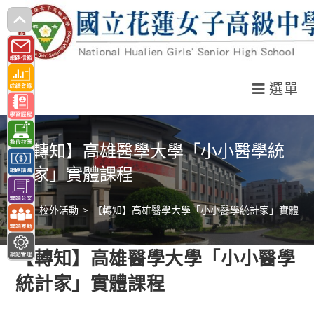
跳
轉
至
主
選單
要
內
容
【轉知】高雄醫學大學「小小醫學統
計家」實體課程
>
校外活動
>
【轉知】高雄醫學大學「小小醫學統計家」實體課
【轉知】高雄醫學大學「小小醫學
統計家」實體課程