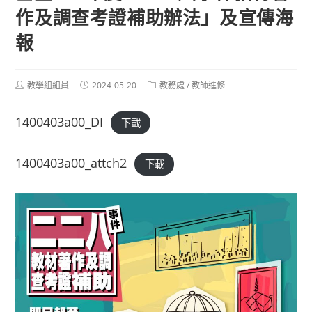
作及調查考證補助辦法」及宣傳海
報
Post
Post
Post
教學組組員
2024-05-20
教務處
/
教師進修
author:
published:
category:
1400403a00_DI
下載
1400403a00_attch2
下載