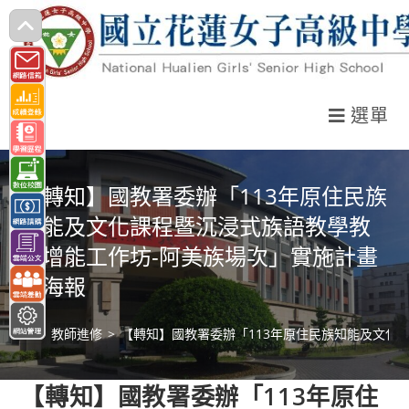
跳
轉
至
主
選單
要
內
容
【轉知】國教署委辦「113年原住民族
知能及文化課程暨沉浸式族語教學教
師增能工作坊-阿美族場次」實施計畫
及海報
>
教師進修
>
【轉知】國教署委辦「113年原住民族知能及文化
【轉知】國教署委辦「113年原住